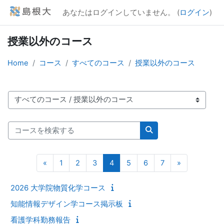
メインコンテンツへスキップする
あなたはログインしていません。 (
ログイン
)
授業以外のコース
Home
コース
すべてのコース
授業以外のコース
コースカテゴリ
コースを検索する
コースを検索する
前のページ
ページ 1
ページ 2
ページ 3
ページ 4
ページ 5
ページ 6
ページ 7
次のページ
«
1
2
3
4
5
6
7
»
2026 大学院物質化学コース
知能情報デザイン学コース掲示板
看護学科勤務報告