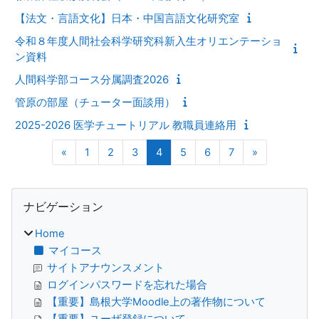
【法文・言語文化】日本・中国言語文化研究室
令和８年度人間社会科学研究科新入生オリエンテーショ
ン資料
人間科学部コース分属調査2026
管原の部屋（チューター面談用）
2025-2026 医学チュートリアル 教職員連絡用
前のページ
ページ 1
ページ 2
ページ 3
ページ 4
ページ 5
ページ 6
ページ 7
次のページ
«
1
2
3
4
5
6
7
»
ブロック
ナビゲーション をスキップする
ナビゲーション
Home
マイコース
サイトアナウンスメント
ログインパスワードを忘れた場合
【重要】島根大学Moodle上の著作物について
【重要】ユーザ登録について