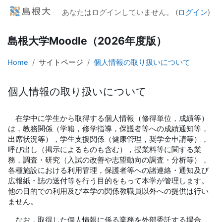
メインコンテンツへスキップする
あなたはログインしていません。 (
ログイン
)
島根大学Moodle（2026年度版）
Home
サイトページ
個人情報の取り扱いについて
個人情報の取り扱いについて
完了要件
在学中に学生から取得する個人情報（修得単位，成績等）
は，教務関係（学籍，修学指導，保護者等への成績通知等，
出席状況等），学生支援関係（健康管理，奨学金申請等），
呼び出し（掲示によるものも含む），授業料等に関する業
務，調査・研究（入試の改善や志望動向の調査・分析等），
各種施設における利用管理，保護者等への諸連絡・通知及び
広報紙・誌の送付等を行う目的をもって本学が管理します。
他の目的での利用及び本学の関係教職員以外への提供は行い
ません。
なお，取得した個人情報に係る業務を外部委託する場合