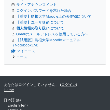
サイトアナウンスメント
ログインパスワードを忘れた場合
【重要】島根大学Moodle上の著作物について
【重要】ユーザ登録について
個人情報の取り扱いについて
Gmailのメールアドレスを使用している方へ
【試用版】島根大学Moodleマニュアル
（NotebookLM）
マイコース
コース
補助ブロック
あなたはログインしていません。 (
ログイン
)
Home
日本語 ‎(ja)‎
English ‎(en)‎