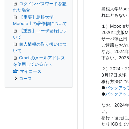
ログインパスワードを忘
島根大学Moo
れた場合
れにともない
【重要】島根大学
Moodle上の著作物について
１）Moodl
【重要】ユーザ登録につ
2026年度版
いて
サーバ停止日：
個人情報の取り扱いにつ
ご迷惑をおか
いて
なお、202
Gmailのメールアドレス
下さい。202
を使用している方へ
２）2024・
マイコース
3月17日以降
コース
移行方法につ
●
バックアッ
●
バックアッ
なお、202
い。
移行・復元に
たり1GBま