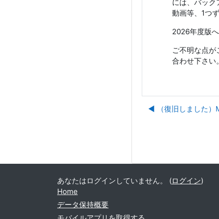
には、バック
動画等、1つ
2026年度
ご不明な点が
合わせ下さい
◀︎ （復旧しました）
あなたはログインしていません。 (
ログイン
)
Home
データ保持概要
モバイルアプリを取得する