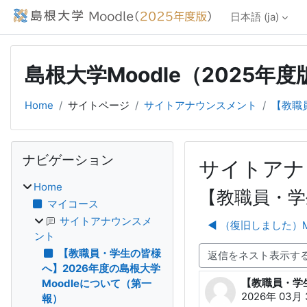
メインコンテンツへスキップする
日本語 ‎(ja)‎
島根大学Moodle（2025年度
Home
サイトページ
サイトアナウンスメント
【教職
ブロック
ナビゲーション をスキップする
ナビゲーション
サイトアナ
Home
【教職員・学
マイコース
サイトアナウンスメ
◀︎ （復旧しました）
ント
【教職員・学生の皆様
表示モード
へ】2026年度の島根大学
【教職員・学生
Moodleについて（第一
返信数: 0
2026年 03月 
報）