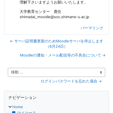
理解下さいますようお願いいたします。
大学教育センター 鹿住
shimadai_moodle@soc.shimane-u.ac.jp
パーマリンク
← サーバ証明書更新のためMoodleサーバを停止します
（6月24日）
Moodleの通知・メール配信等の不具合について →
移動 ...
ログインパスワードを忘れた場合 →
ブロック
ナビゲーション をスキップする
ナビゲーション
Home
マイコース