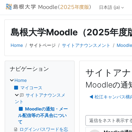
メインコンテンツへスキップする
日本語 ‎(ja)‎
島根大学Moodle（2025年度
Home
サイトページ
サイトアナウンスメント
Moo
ブロック
ナビゲーション をスキップする
ナビゲーション
サイトアナ
Home
Moodle
マイコース
サイトアナウンスメ
◀︎ 松江キャンパス構
ント
Moodleの通知・メー
ル配信等の不具合につい
て
表示モード
ログインパスワードを忘