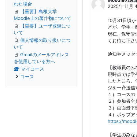
Moodleの
返信数: 0
れた場合
2025年 11月 
【重要】島根大学
Moodle上の著作物について
10月31日
【重要】ユーザ登録につ
どが、学生・
いて
現在、保守管
個人情報の取り扱いにつ
くお待ち下さ
いて
通知やメッセ
Gmailのメールアドレス
を使用している方へ
【教職員のみ
マイコース
現時点では学
コース
したところ、
ジを一斉送信
１）コースの
２）参加者全
３）画面最下
４）ポップア
https://mood
【学生のみな