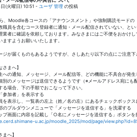
通知・メール配信等の不具合について
4日(火曜日) 10:51
-
ユーザ 管理
の投稿
頃から、Moodle各コースの「アナウンスメント」や強制購読モー
教職員を含むコース登録者に通知・メール配信されていない、とい
理業者に確認を依頼しております。みなさまにはご不便をおかけし
いますようお願いいたします。
ージが届くものもあるようですが、さしあたり以下の点にご注意下
なさまへ】
生への通知、メッセージ、メール配信等、どの機能に不具合が発生
個別のメッセージは送信できるようです（※メールアドレス宛にも配
する場合、下の手順でおこなって下さい。
「参加者」を表示する
員を表示し、一覧表の左上（姓／名の左）にあるチェックボックス
部のプルダウンメニューで「メッセージを送信する」を洗濯する
ップ画面に内容を記載し「○名にメッセージを送信する」ボタンを
le.cerd.shimane-u.ac.jp/moodle_2025/mod/page/view.php?id=8
さまへ】