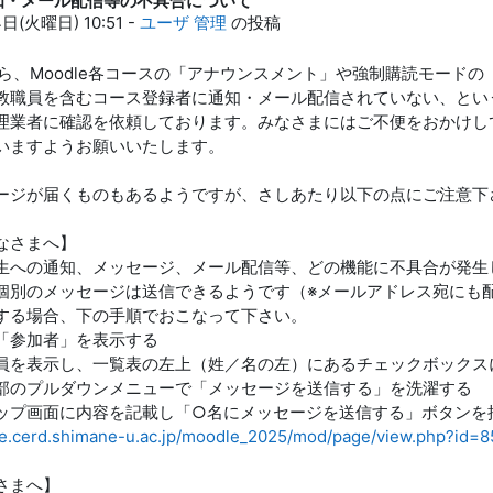
通知・メール配信等の不具合について
4日(火曜日) 10:51
-
ユーザ 管理
の投稿
頃から、Moodle各コースの「アナウンスメント」や強制購読モー
教職員を含むコース登録者に通知・メール配信されていない、とい
理業者に確認を依頼しております。みなさまにはご不便をおかけし
いますようお願いいたします。
ージが届くものもあるようですが、さしあたり以下の点にご注意下
なさまへ】
生への通知、メッセージ、メール配信等、どの機能に不具合が発生
個別のメッセージは送信できるようです（※メールアドレス宛にも配
する場合、下の手順でおこなって下さい。
「参加者」を表示する
員を表示し、一覧表の左上（姓／名の左）にあるチェックボックス
部のプルダウンメニューで「メッセージを送信する」を洗濯する
ップ画面に内容を記載し「○名にメッセージを送信する」ボタンを
le.cerd.shimane-u.ac.jp/moodle_2025/mod/page/view.php?id=8
さまへ】