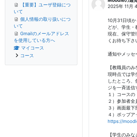
Moodleの
返信数: 0
【重要】ユーザ登録につ
2025年 11月 
いて
個人情報の取り扱いにつ
10月31日
いて
どが、学生・
Gmailのメールアドレス
現在、保守管
を使用している方へ
くお待ち下さ
マイコース
通知やメッセ
コース
【教職員のみ
現時点では学
したところ、
ジを一斉送信
１）コースの
２）参加者全
３）画面最下
４）ポップア
https://mood
【学生のみな