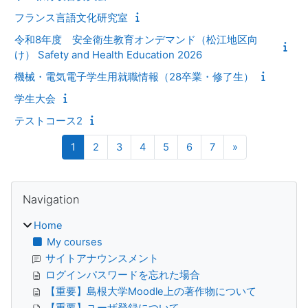
フランス言語文化研究室
令和8年度 安全衛生教育オンデマンド（松江地区向
け） Safety and Health Education 2026
機械・電気電子学生用就職情報（28卒業・修了生）
学生大会
テストコース2
Page 1
Page 2
Page 3
Page 4
Page 5
Page 6
Page 7
Next page
1
2
3
4
5
6
7
»
Blocks
Skip Navigation
Navigation
Home
My courses
サイトアナウンスメント
ログインパスワードを忘れた場合
【重要】島根大学Moodle上の著作物について
【重要】ユーザ登録について