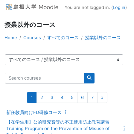
Skip to main content
You are not logged in. (
Log in
)
授業以外のコース
Home
Courses
すべてのコース
授業以外のコース
Course categories
Search courses
Search courses
Page 1
Page 2
Page 3
Page 4
Page 5
Page 6
Page 7
Next page
1
2
3
4
5
6
7
»
新任教員向けFD研修コース
【在学生用】公的研究費等の不正使用防止教育講習
Training Program on the Prevention of Misuse of