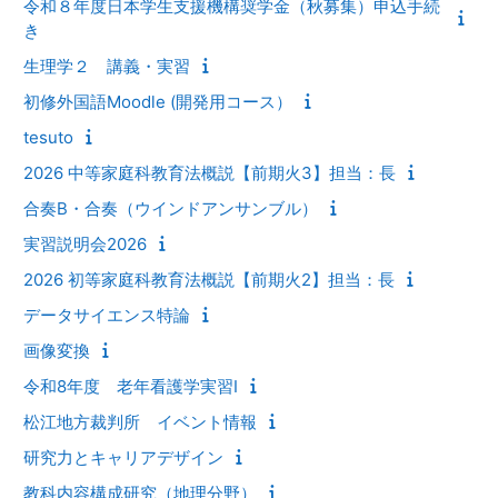
令和８年度日本学生支援機構奨学金（秋募集）申込手続
き
生理学２ 講義・実習
初修外国語Moodle (開発用コース）
tesuto
2026 中等家庭科教育法概説【前期火3】担当：長
合奏B・合奏（ウインドアンサンブル）
実習説明会2026
2026 初等家庭科教育法概説【前期火2】担当：長
データサイエンス特論
画像変換
令和8年度 老年看護学実習Ⅰ
松江地方裁判所 イベント情報
研究力とキャリアデザイン
教科内容構成研究（地理分野）