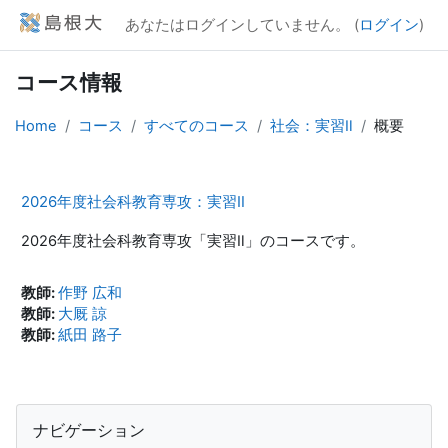
メインコンテンツへスキップする
あなたはログインしていません。 (
ログイン
)
コース情報
Home
コース
すべてのコース
社会：実習Ⅱ
概要
2026年度社会科教育専攻：実習Ⅱ
2026年度社会科教育専攻「実習Ⅱ」のコースです。
教師:
作野 広和
教師:
大厩 諒
教師:
紙田 路子
ブロック
ナビゲーション をスキップする
ナビゲーション