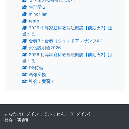
奨学金の秋募集について
生理学２
minor-lan
testo
2026 中等家庭科教育法概説【前期火3】担
当：長
合奏B・合奏（ウインドアンサンブル）
実習説明会2026
2026 初等家庭科教育法概説【前期火2】担
当：長
DS特論
画像変換
社会：実習Ⅱ
補助ブロック
あなたはログインしていません。 (
ログイン
)
社会：実習Ⅱ