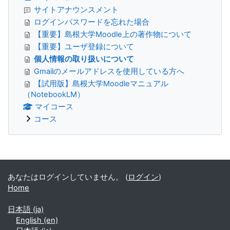
サイトアナウンスメント
ログインパスワードを忘れた場合
【重要】島根大学Moodle上の著作物について
【重要】ユーザ登録について
個人情報の取り扱いについて
Gmailのメールアドレスを使用している方へ
【試用版】島根大学Moodleマニュアル
（NotebookLM）
マイコース
コース
補助ブロック
あなたはログインしていません。 (
ログイン
)
Home
日本語 ‎(ja)‎
English ‎(en)‎