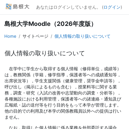
メインコンテンツへスキップする
あなたはログインしていません。 (
ログイン
)
島根大学Moodle（2026年度版）
Home
サイトページ
個人情報の取り扱いについて
個人情報の取り扱いについて
完了要件
在学中に学生から取得する個人情報（修得単位，成績等）
は，教務関係（学籍，修学指導，保護者等への成績通知等，
出席状況等），学生支援関係（健康管理，奨学金申請等），
呼び出し（掲示によるものも含む），授業料等に関する業
務，調査・研究（入試の改善や志望動向の調査・分析等），
各種施設における利用管理，保護者等への諸連絡・通知及び
広報紙・誌の送付等を行う目的をもって本学が管理します。
他の目的での利用及び本学の関係教職員以外への提供は行い
ません。
なお，取得した個人情報に係る業務を外部委託する場合