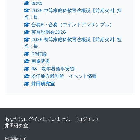
testo
2026 中等家庭科教育法概説【前期火3】担
当：長
合奏B・合奏（ウインドアンサンブル）
実習説明会2026
2026 初等家庭科教育法概説【前期火2】担
当：長
DS特論
画像変換
R8 老年看護学実習Ⅰ
松江地方裁判所 イベント情報
井田研究室
補助ブロック
あなたはログインしていません。 (
ログイン
)
井田研究室
日本語 ‎(ja)‎