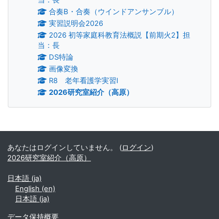
合奏B・合奏（ウインドアンサンブル）
実習説明会2026
2026 初等家庭科教育法概説【前期火2】担
当：長
DS特論
画像変換
R8 老年看護学実習Ⅰ
2026研究室紹介（高原）
補助ブロック
あなたはログインしていません。 (
ログイン
)
2026研究室紹介（高原）
日本語 ‎(ja)‎
English ‎(en)‎
日本語 ‎(ja)‎
データ保持概要