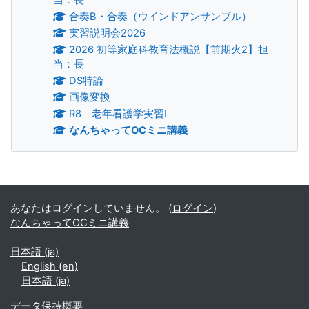
合奏B・合奏（ウインドアンサンブル）
実習説明会2026
2026 初等家庭科教育法概説【前期火2】担
当：長
DS特論
画像変換
R8 老年看護学実習Ⅰ
なんちゃってOCミニ講義
補助ブロック
あなたはログインしていません。 (
ログイン
)
なんちゃってOCミニ講義
日本語 ‎(ja)‎
English ‎(en)‎
日本語 ‎(ja)‎
データ保持概要