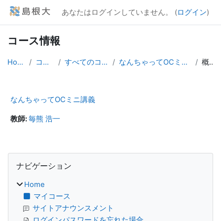
メインコンテンツへスキップする
あなたはログインしていません。 (
ログイン
)
コース情報
Home
コース
すべてのコース
なんちゃってOCミニ講義
概要
なんちゃってOCミニ講義
教師:
毎熊 浩一
ブロック
ナビゲーション をスキップする
ナビゲーション
Home
マイコース
サイトアナウンスメント
ログインパスワードを忘れた場合