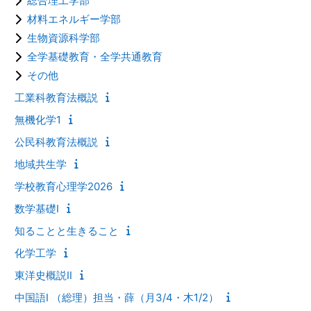
総合理工学部
材料エネルギー学部
生物資源科学部
全学基礎教育・全学共通教育
その他
工業科教育法概説
無機化学1
公民科教育法概説
地域共生学
学校教育心理学2026
数学基礎Ⅰ
知ることと生きること
化学工学
東洋史概説Ⅱ
中国語Ⅰ （総理）担当・薛（月3/4・木1/2）