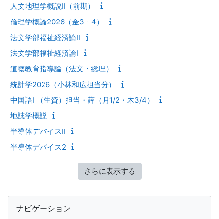
人文地理学概説Ⅱ（前期）
倫理学概論2026（金3・4）
法文学部福祉経済論Ⅱ
法文学部福祉経済論Ⅰ
道徳教育指導論（法文・総理）
統計学2026（小林和広担当分）
中国語Ⅰ （生資）担当・薛（月1/2・木3/4）
地誌学概説
半導体デバイスII
半導体デバイス2
さらに表示する
ブロック
ナビゲーション をスキップする
ナビゲーション