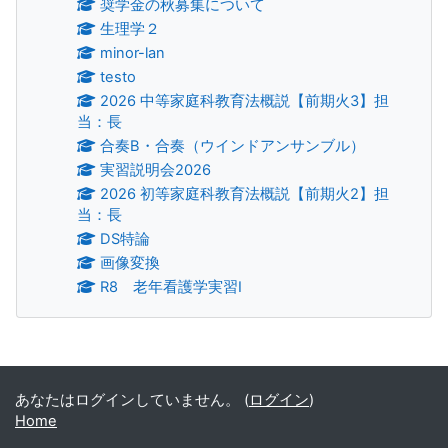
奨学金の秋募集について
生理学２
minor-lan
testo
2026 中等家庭科教育法概説【前期火3】担
当：長
合奏B・合奏（ウインドアンサンブル）
実習説明会2026
2026 初等家庭科教育法概説【前期火2】担
当：長
DS特論
画像変換
R8 老年看護学実習Ⅰ
補助ブロック
あなたはログインしていません。 (
ログイン
)
Home