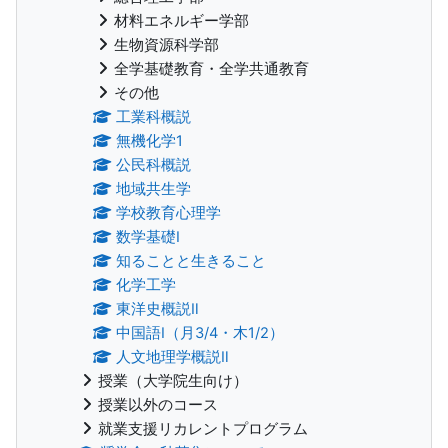
材料エネルギー学部
生物資源科学部
全学基礎教育・全学共通教育
その他
工業科概説
無機化学1
公民科概説
地域共生学
学校教育心理学
数学基礎Ⅰ
知ることと生きること
化学工学
東洋史概説Ⅱ
中国語Ⅰ（月3/4・木1/2）
人文地理学概説Ⅱ
授業（大学院生向け）
授業以外のコース
就業支援リカレントプログラム