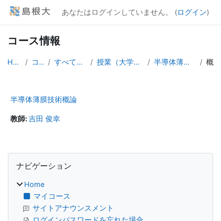
メインコンテンツへスキップする
あなたはログインしていません。 (
ログイン
)
コース情報
Home
コース
すべてのコース
授業（大学院生向け）
半導体薄膜技術概論
概要
半導体薄膜技術概論
教師:
吉田 俊幸
ブロック
ナビゲーション をスキップする
ナビゲーション
Home
マイコース
サイトアナウンスメント
ログインパスワードを忘れた場合