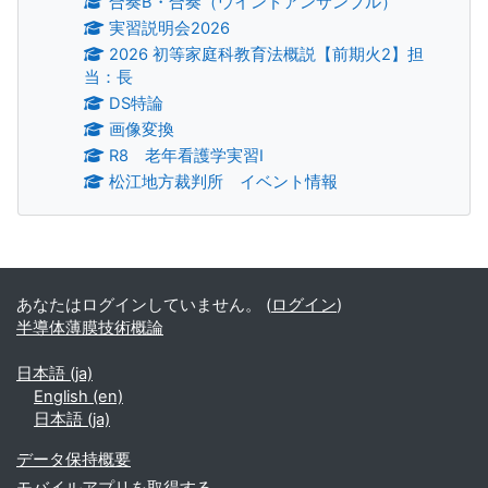
合奏B・合奏（ウインドアンサンブル）
実習説明会2026
2026 初等家庭科教育法概説【前期火2】担
当：長
DS特論
画像変換
R8 老年看護学実習Ⅰ
松江地方裁判所 イベント情報
補助ブロック
あなたはログインしていません。 (
ログイン
)
半導体薄膜技術概論
日本語 ‎(ja)‎
English ‎(en)‎
日本語 ‎(ja)‎
データ保持概要