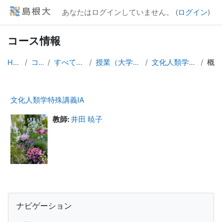
メインコンテンツへスキップする
あなたはログインしていません。 (
ログイン
)
コース情報
Home
コース
すべてのコース
授業（大学院生向け）
文化人類学特殊講義IA
概要
文化人類学特殊講義IA
教師:
井田 暁子
ブロック
ナビゲーション をスキップする
ナビゲーション