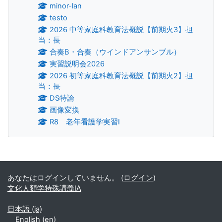
minor-lan
testo
2026 中等家庭科教育法概説【前期火3】担
当：長
合奏B・合奏（ウインドアンサンブル）
実習説明会2026
2026 初等家庭科教育法概説【前期火2】担
当：長
DS特論
画像変換
R8 老年看護学実習Ⅰ
補助ブロック
あなたはログインしていません。 (
ログイン
)
文化人類学特殊講義IA
日本語 ‎(ja)‎
English ‎(en)‎