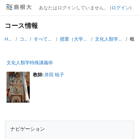
メインコンテンツへスキップする
あなたはログインしていません。 (
ログイン
)
コース情報
Home
コース
すべてのコース
授業（大学院生向け）
文化人類学特殊講義IB
概要
文化人類学特殊講義IB
教師:
井田 暁子
ブロック
ナビゲーション をスキップする
ナビゲーション