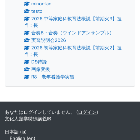
minor-lan
testo
2026 中等家庭科教育法概説【前期火3】担
当：長
合奏B・合奏（ウインドアンサンブル）
実習説明会2026
2026 初等家庭科教育法概説【前期火2】担
当：長
DS特論
画像変換
R8 老年看護学実習Ⅰ
補助ブロック
あなたはログインしていません。 (
ログイン
)
文化人類学特殊講義IB
日本語 ‎(ja)‎
English ‎(en)‎