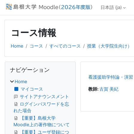
メインコンテンツへスキップする
日本語 ‎(ja)‎
コース情報
Home
コース
すべてのコース
授業（大学院生向け）
ブロック
ナビゲーション をスキップする
ナビゲーション
看護援助学特論・演習
Home
マイコース
教師:
古賀 美紀
サイトアナウンスメント
ログインパスワードを忘
れた場合
【重要】島根大学
Moodle上の著作物について
【重要】ユーザ登録につ