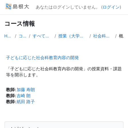
メインコンテンツへスキップする
あなたはログインしていません。 (
ログイン
)
コース情報
Home
コース
すべてのコース
授業（大学院生向け）
社会科内容開発
概要
子どもに応じた社会科教育内容の開発
「子どもに応じた社会科教育内容の開発」の授業資料・課題
等を開示します。
教師:
加藤 寿朗
教師:
吉崎 朗
教師:
紙田 路子
ブロック
ナビゲーション をスキップする