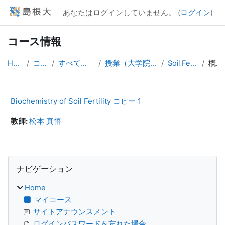
メインコンテンツへスキップする
あなたはログインしていません。 (
ログイン
)
コース情報
Home
コース
すべてのコース
授業（大学院生向け）
Soil Fertility_1
概要
Biochemistry of Soil Fertility コピー 1
教師:
松本 真悟
ブロック
ナビゲーション をスキップする
ナビゲーション
Home
マイコース
サイトアナウンスメント
ログインパスワードを忘れた場合