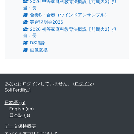
2026 中等家庭科教育法概説【前期火3】担
当：長
合奏B・合奏（ウインドアンサンブル）
実習説明会2026
2026 初等家庭科教育法概説【前期火2】担
当：長
DS特論
画像変換
補助ブロック
あなたはログインしていません。 (
ログイン
)
Soil Fertility_1
日本語 ‎(ja)‎
English ‎(en)‎
日本語 ‎(ja)‎
データ保持概要