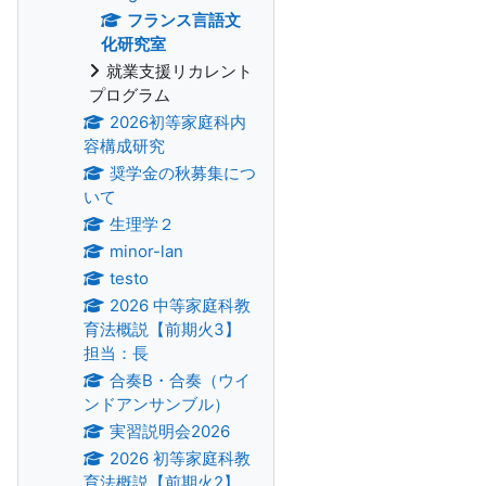
フランス言語文
化研究室
就業支援リカレント
プログラム
2026初等家庭科内
容構成研究
奨学金の秋募集につ
いて
生理学２
minor-lan
testo
2026 中等家庭科教
育法概説【前期火3】
担当：長
合奏B・合奏（ウイ
ンドアンサンブル）
実習説明会2026
2026 初等家庭科教
育法概説【前期火2】