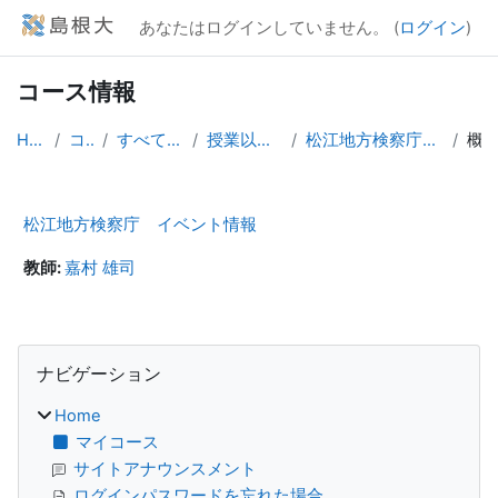
メインコンテンツへスキップする
あなたはログインしていません。 (
ログイン
)
コース情報
Home
コース
すべてのコース
授業以外のコース
松江地方検察庁 イベント情報
概要
松江地方検察庁 イベント情報
教師:
嘉村 雄司
ブロック
ナビゲーション をスキップする
ナビゲーション
Home
マイコース
サイトアナウンスメント
ログインパスワードを忘れた場合