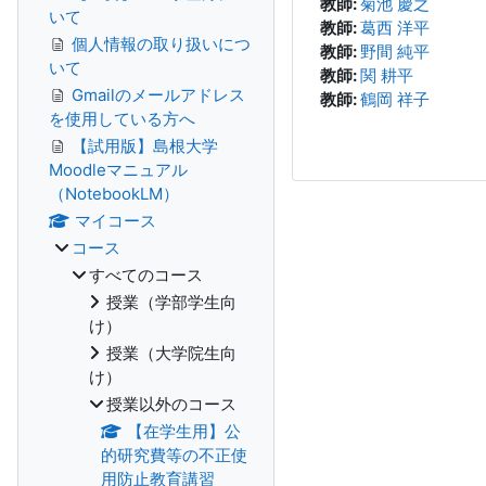
教師:
菊池 慶之
いて
教師:
葛西 洋平
個人情報の取り扱いにつ
教師:
野間 純平
いて
教師:
関 耕平
Gmailのメールアドレス
教師:
鶴岡 祥子
を使用している方へ
【試用版】島根大学
Moodleマニュアル
（NotebookLM）
マイコース
コース
すべてのコース
授業（学部学生向
け）
授業（大学院生向
け）
授業以外のコース
【在学生用】公
的研究費等の不正使
用防止教育講習