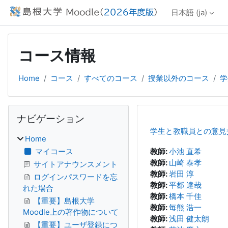
メインコンテンツへスキップする
日本語 ‎(ja)‎
コース情報
Home
コース
すべてのコース
授業以外のコース
学
ブロック
ナビゲーション をスキップする
ナビゲーション
学生と教職員との意見交
Home
マイコース
教師:
小池 直希
教師:
山崎 泰孝
サイトアナウンスメント
教師:
岩田 淳
ログインパスワードを忘
教師:
平郡 達哉
れた場合
教師:
橋本 千佳
【重要】島根大学
教師:
毎熊 浩一
Moodle上の著作物について
教師:
浅田 健太朗
【重要】ユーザ登録につ