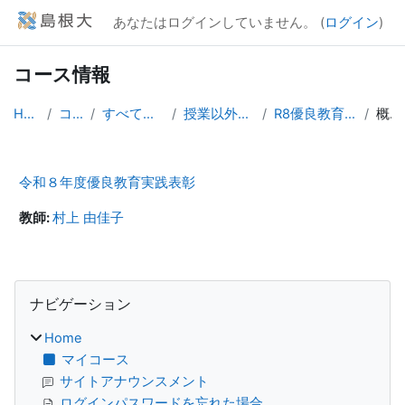
メインコンテンツへスキップする
あなたはログインしていません。 (
ログイン
)
コース情報
Home
コース
すべてのコース
授業以外のコース
R8優良教育実践表彰
概要
令和８年度優良教育実践表彰
教師:
村上 由佳子
ブロック
ナビゲーション をスキップする
ナビゲーション
Home
マイコース
サイトアナウンスメント
ログインパスワードを忘れた場合