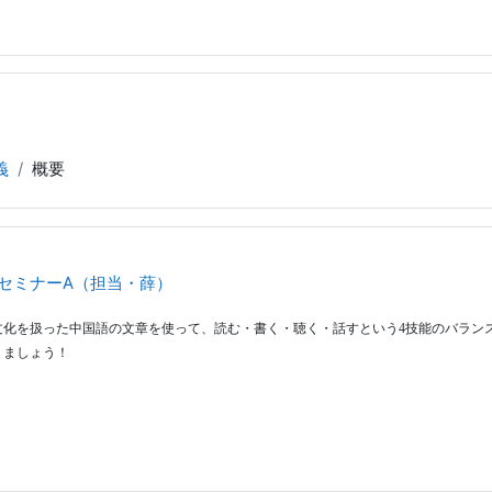
義
概要
セミナーA（担当・薛）
文化を扱った中国語の文章を使って、読む・書く・聴く・話すという
4
技能のバラン
りましょう！