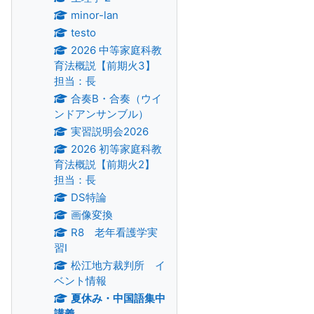
minor-lan
testo
2026 中等家庭科教
育法概説【前期火3】
担当：長
合奏B・合奏（ウイ
ンドアンサンブル）
実習説明会2026
2026 初等家庭科教
育法概説【前期火2】
担当：長
DS特論
画像変換
R8 老年看護学実
習Ⅰ
松江地方裁判所 イ
ベント情報
夏休み・中国語集中
講義