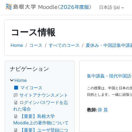
メインコンテンツへスキップする
日本語 ‎(ja)‎
コース情報
Home
コース
すべてのコース
夏休み・中国語集中講
ブロック
ナビゲーション をスキップする
ナビゲーション
集中講義・現代中国語
Home
マイコース
この授業は、中国と日本の
サイトアナウンスメント
目的とします。一緒に頑張
ログインパスワードを忘
れた場合
教師:
薛 晨
【重要】島根大学
Moodle上の著作物について
【重要】ユーザ登録につ