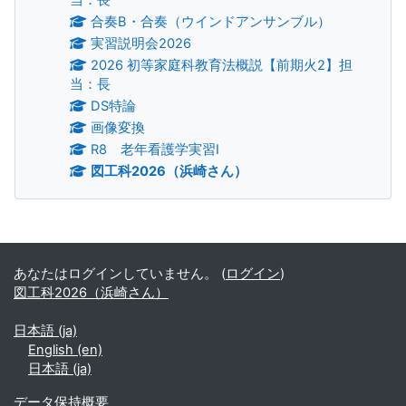
合奏B・合奏（ウインドアンサンブル）
実習説明会2026
2026 初等家庭科教育法概説【前期火2】担
当：長
DS特論
画像変換
R8 老年看護学実習Ⅰ
図工科2026（浜崎さん）
補助ブロック
あなたはログインしていません。 (
ログイン
)
図工科2026（浜崎さん）
日本語 ‎(ja)‎
English ‎(en)‎
日本語 ‎(ja)‎
データ保持概要