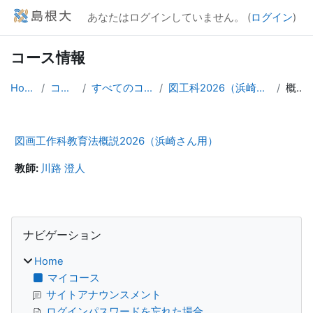
メインコンテンツへスキップする
あなたはログインしていません。 (
ログイン
)
コース情報
Home
コース
すべてのコース
図工科2026（浜崎さん）
概要
図画工作科教育法概説2026（浜崎さん用）
教師:
川路 澄人
ブロック
ナビゲーション をスキップする
ナビゲーション
Home
マイコース
サイトアナウンスメント
ログインパスワードを忘れた場合