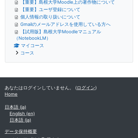
【重要】島根大学Moodle上の著作物について
【重要】ユーザ登録について
個人情報の取り扱いについて
Gmailのメールアドレスを使用している方へ
【試用版】島根大学Moodleマニュアル
（NotebookLM）
マイコース
コース
補助ブロック
あなたはログインしていません。 (
ログイン
)
Home
日本語 ‎(ja)‎
English ‎(en)‎
日本語 ‎(ja)‎
データ保持概要