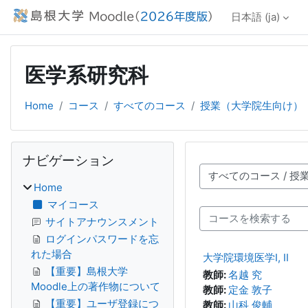
メインコンテンツへスキップする
日本語 ‎(ja)‎
医学系研究科
Home
コース
すべてのコース
授業（大学院生向け）
ブロック
ナビゲーション をスキップする
ナビゲーション
コースカテゴリ
Home
マイコース
コースを検索する
サイトアナウンスメント
ログインパスワードを忘
れた場合
大学院環境医学I, II
【重要】島根大学
教師:
名越 究
Moodle上の著作物について
教師:
定金 敦子
【重要】ユーザ登録につ
教師:
山科 俊輔