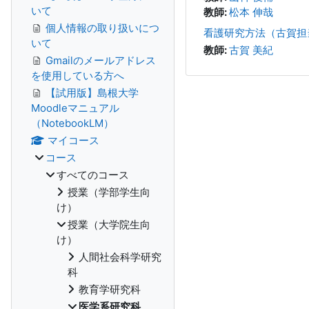
いて
教師:
松本 伸哉
個人情報の取り扱いにつ
看護研究方法（古賀担
いて
教師:
古賀 美紀
Gmailのメールアドレス
を使用している方へ
【試用版】島根大学
Moodleマニュアル
（NotebookLM）
マイコース
コース
すべてのコース
授業（学部学生向
け）
授業（大学院生向
け）
人間社会科学研究
科
教育学研究科
医学系研究科