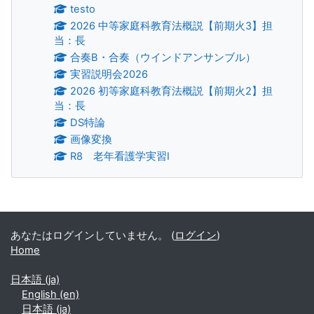
testo
2026 中等家庭科教育法概説【前期火3】担
当：長
合奏B・合奏（ウインドアンサンブル）
実習説明会2026
2026 初等家庭科教育法概説【前期火2】担
当：長
DS特論
画像変換
R8 老年看護学実習Ⅰ
補助ブロック
あなたはログインしていません。 (
ログイン
)
Home
日本語 ‎(ja)‎
English ‎(en)‎
日本語 ‎(ja)‎