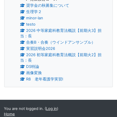
奨学金の秋募集について
生理学２
minor-lan
testo
2026 中等家庭科教育法概説【前期火3】担
当：長
合奏B・合奏（ウインドアンサンブル）
実習説明会2026
2026 初等家庭科教育法概説【前期火2】担
当：長
DS特論
画像変換
R8 老年看護学実習Ⅰ
Supplementary blocks
You are not logged in. (
Log in
)
Home