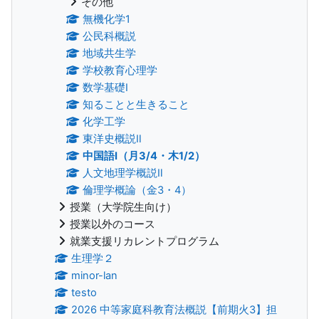
その他
無機化学1
公民科概説
地域共生学
学校教育心理学
数学基礎Ⅰ
知ることと生きること
化学工学
東洋史概説Ⅱ
中国語Ⅰ（月3/4・木1/2）
人文地理学概説Ⅱ
倫理学概論（金3・4）
授業（大学院生向け）
授業以外のコース
就業支援リカレントプログラム
生理学２
minor-lan
testo
2026 中等家庭科教育法概説【前期火3】担