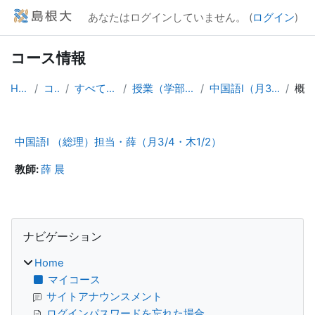
メインコンテンツへスキップする
あなたはログインしていません。 (
ログイン
)
コース情報
Home
コース
すべてのコース
授業（学部学生向け）
中国語Ⅰ（月3/4・木1/2）
概要
中国語Ⅰ （総理）担当・薛（月3/4・木1/2）
教師:
薛 晨
ブロック
ナビゲーション をスキップする
ナビゲーション
Home
マイコース
サイトアナウンスメント
ログインパスワードを忘れた場合