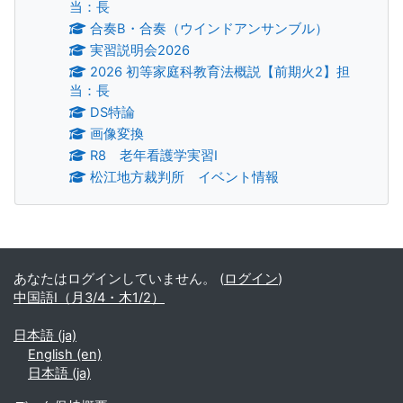
当：長
合奏B・合奏（ウインドアンサンブル）
実習説明会2026
2026 初等家庭科教育法概説【前期火2】担
当：長
DS特論
画像変換
R8 老年看護学実習Ⅰ
松江地方裁判所 イベント情報
補助ブロック
あなたはログインしていません。 (
ログイン
)
中国語Ⅰ（月3/4・木1/2）
日本語 ‎(ja)‎
English ‎(en)‎
日本語 ‎(ja)‎