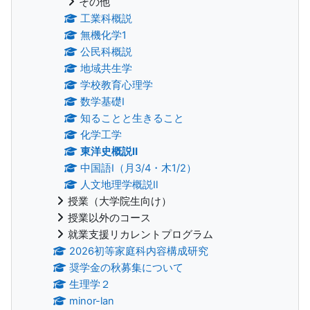
その他
工業科概説
無機化学1
公民科概説
地域共生学
学校教育心理学
数学基礎Ⅰ
知ることと生きること
化学工学
東洋史概説Ⅱ
中国語Ⅰ（月3/4・木1/2）
人文地理学概説Ⅱ
授業（大学院生向け）
授業以外のコース
就業支援リカレントプログラム
2026初等家庭科内容構成研究
奨学金の秋募集について
生理学２
minor-lan