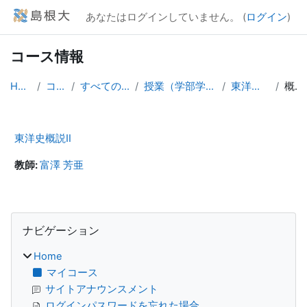
メインコンテンツへスキップする
あなたはログインしていません。 (
ログイン
)
コース情報
Home
コース
すべてのコース
授業（学部学生向け）
東洋史概説Ⅱ
概要
東洋史概説Ⅱ
教師:
富澤 芳亜
ブロック
ナビゲーション をスキップする
ナビゲーション
Home
マイコース
サイトアナウンスメント
ログインパスワードを忘れた場合