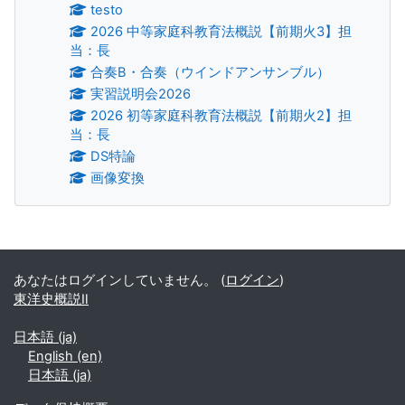
testo
2026 中等家庭科教育法概説【前期火3】担
当：長
合奏B・合奏（ウインドアンサンブル）
実習説明会2026
2026 初等家庭科教育法概説【前期火2】担
当：長
DS特論
画像変換
補助ブロック
あなたはログインしていません。 (
ログイン
)
東洋史概説Ⅱ
日本語 ‎(ja)‎
English ‎(en)‎
日本語 ‎(ja)‎