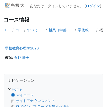
メインコンテンツへスキップする
あなたはログインしていません。 (
ログイン
)
コース情報
Home
コース
すべてのコース
授業（学部学生向け）
学校教育心理学
概要
学校教育心理学2026
教師:
石野 陽子
ブロック
ナビゲーション をスキップする
ナビゲーション
Home
マイコース
サイトアナウンスメント
ログインパスワードを忘れた場合