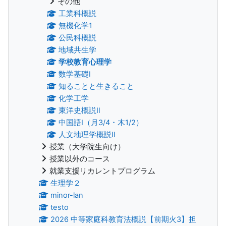
その他
工業科概説
無機化学1
公民科概説
地域共生学
学校教育心理学
数学基礎Ⅰ
知ることと生きること
化学工学
東洋史概説Ⅱ
中国語Ⅰ（月3/4・木1/2）
人文地理学概説Ⅱ
授業（大学院生向け）
授業以外のコース
就業支援リカレントプログラム
生理学２
minor-lan
testo
2026 中等家庭科教育法概説【前期火3】担