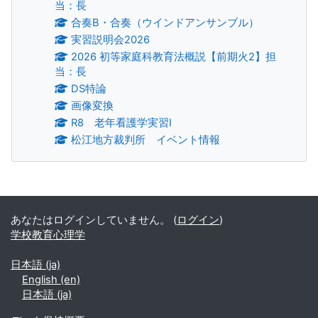
当：長
合奏B・合奏（ウインドアンサンブル）
実習説明会2026
2026 初等家庭科教育法概説【前期火2】担
当：長
DS特論
画像変換
R8 老年看護学実習Ⅰ
松江地方裁判所 イベント情報
補助ブロック
あなたはログインしていません。 (
ログイン
)
学校教育心理学
日本語 ‎(ja)‎
English ‎(en)‎
日本語 ‎(ja)‎