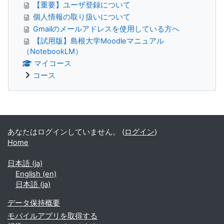
【重要】ユーザ登録について
個人情報の取り扱いについて
Gmailのメールアドレスを使用している方へ
【試用版】島根大学Moodleマニュアル
（NotebookLM）
マイコース
コース
補助ブロック
あなたはログインしていません。 (
ログイン
)
Home
日本語 ‎(ja)‎
English ‎(en)‎
日本語 ‎(ja)‎
データ保持概要
モバイルアプリを取得する