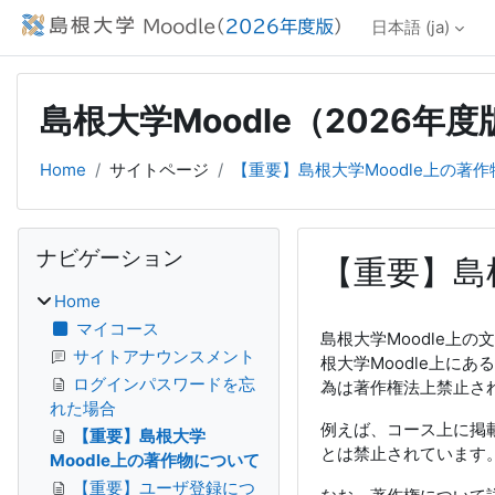
メインコンテンツへスキップする
日本語 ‎(ja)‎
島根大学Moodle（2026年度
Home
サイトページ
【重要】島根大学Moodle上の著
ブロック
ナビゲーション をスキップする
ナビゲーション
【重要】島
Home
完了要件
マイコース
島根大学Moodle
サイトアナウンスメント
根大学Moodle上
ログインパスワードを忘
為は著作権法上禁止さ
れた場合
例えば、コース上に掲
【重要】島根大学
とは禁止されています
Moodle上の著作物について
【重要】ユーザ登録につ