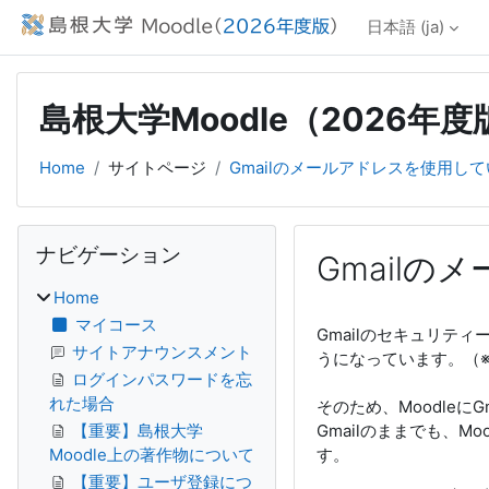
メインコンテンツへスキップする
日本語 ‎(ja)‎
島根大学Moodle（2026年度
Home
サイトページ
Gmailのメールアドレスを使用し
ブロック
ナビゲーション をスキップする
ナビゲーション
Gmail
Home
完了要件
マイコース
Gmailのセキュリ
サイトアナウンスメント
うになっています。（※
ログインパスワードを忘
れた場合
そのため、Moodle
【重要】島根大学
Gmailのままでも、
Moodle上の著作物について
す。
【重要】ユーザ登録につ