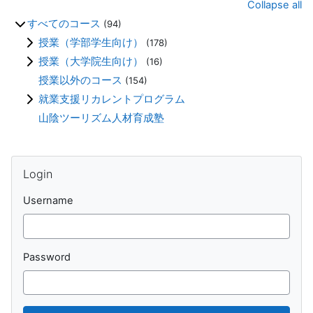
Collapse all
すべてのコース
(94)
授業（学部学生向け）
(178)
授業（大学院生向け）
(16)
授業以外のコース
(154)
就業支援リカレントプログラム
山陰ツーリズム人材育成塾
Blocks
Skip Login
Login
Username
Password