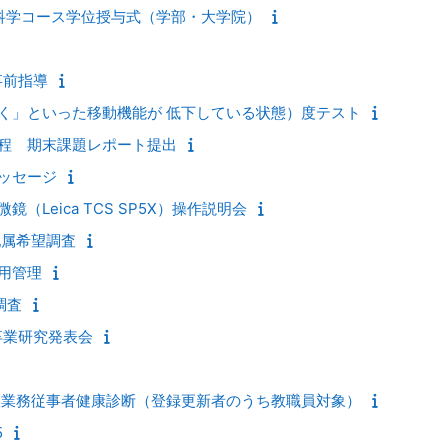
科学コース学位授与式（学部・大学院）
事前指導
く」といった移動機能が 低下している状態）度テスト
程 期末課題レポート提出
ッセージ
（Leica TCS SP5X）操作説明会
配属希望調査
用管理
調査
卒業研究発表会
線業務従事者健康診断（登録更新者のうち教職員対象）
5