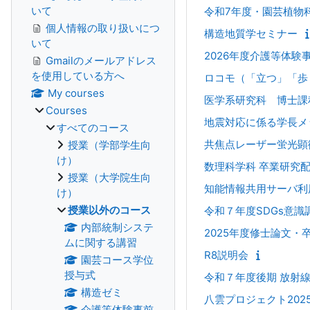
いて
令和7年度・園芸植物
個人情報の取り扱いにつ
構造地質学セミナー
いて
2026年度介護等体験
Gmailのメールアドレス
を使用している方へ
ロコモ（「立つ」「歩
My courses
医学系研究科 博士課
Courses
地震対応に係る学長メ
すべてのコース
共焦点レーザー蛍光顕微鏡
授業（学部学生向
け）
数理科学科 卒業研究
授業（大学院生向
知能情報共用サーバ利
け）
授業以外のコース
令和７年度SDGs意識
内部統制システ
2025年度修士論文・
ムに関する講習
R8説明会
園芸コース学位
授与式
令和７年度後期 放射
構造ゼミ
八雲プロジェクト202
介護等体験事前