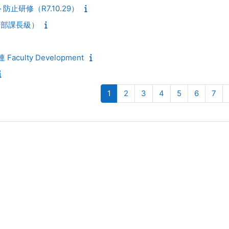
止研修（R7.10.29）
・部課長級）
culty Development
Page 1
Page 2
Page 3
Page 4
Page 5
Page 6
Pag
1
2
3
4
5
6
7