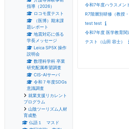
令和7年度ハラスメント防
指導（2026）
ロコモ度テスト
R7階層別研修（教授
（医博）期末課
test test
題レポート
令和7年度 医学教育関連 Fa
地震対応に係る
学長メッセージ
テスト（山田 容士）
Leica SP5X 操作
説明会
数理科学科 卒業
研究配属希望調査
CIS-AIサーバ
令和７年度SDGs
意識調査
就業支援リカレント
プログラム
山陰ツーリズム人材
育成塾
仏語１ マスド