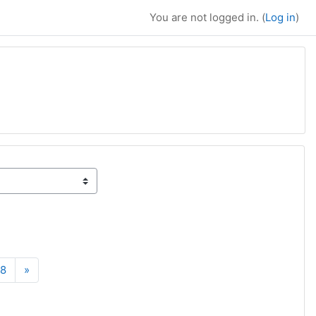
You are not logged in. (
Log in
)
e 7
Page 8
Next page
8
»