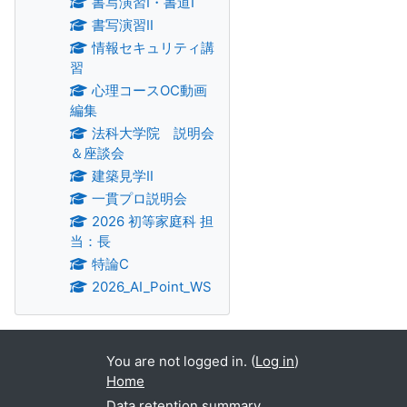
書写演習Ⅰ・書道Ⅰ
書写演習Ⅱ
情報セキュリティ講
習
心理コースOC動画
編集
法科大学院 説明会
＆座談会
建築見学Ⅱ
一貫プロ説明会
2026 初等家庭科 担
当：長
特論C
2026_AI_Point_WS
You are not logged in. (
Log in
)
Home
Data retention summary