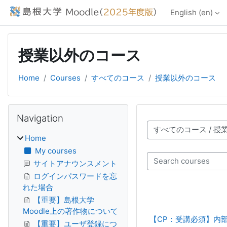
Skip to main content
English ‎(en)‎
授業以外のコース
Home
Courses
すべてのコース
授業以外のコース
Blocks
Skip Navigation
Navigation
Course categories
Home
My courses
Search courses
サイトアナウンスメント
ログインパスワードを忘
れた場合
【重要】島根大学
Moodle上の著作物について
【CP：受講必須】内
【重要】ユーザ登録につ