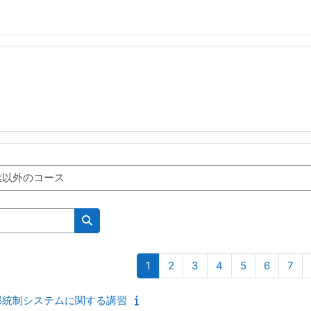
Search courses
Page 1
Page 2
Page 3
Page 4
Page 5
Page 6
Pag
1
2
3
4
5
6
7
部統制システムに関する講習