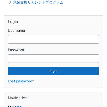
就業支援リカレントプログラム
Blocks
Skip Login
Login
Username
Password
Lost password?
Skip Navigation
Navigation