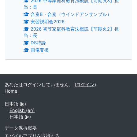
2026 中等家庭科教育法概説【前期火3】担
当：長
合奏B・合奏（ウインドアンサンブル）
実習説明会2026
2026 初等家庭科教育法概説【前期火2】担
当：長
DS特論
画像変換
補助ブロック
あなたはログインしていません。 (
ログイン
)
Home
日本語 ‎(ja)‎
English ‎(en)‎
日本語 ‎(ja)‎
データ保持概要
モバイルアプリを取得する