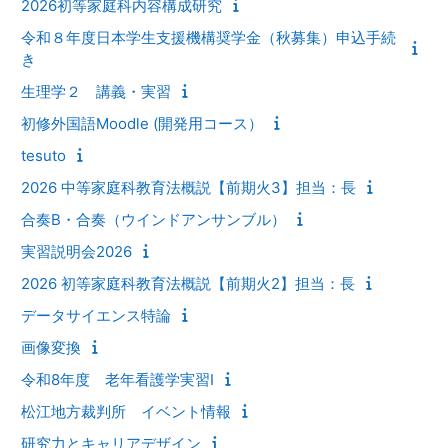
2026初等家庭科内容構成研究
令和８年度日本学生支援機構奨学金（秋募集）申込手続
き
生理学２ 講義・実習
初修外国語Moodle (開発用コース）
tesuto
2026 中等家庭科教育法概説【前期火3】担当：長
合奏B・合奏（ウインドアンサンブル）
実習説明会2026
2026 初等家庭科教育法概説【前期火2】担当：長
データサイエンス特論
画像変換
令和8年度 老年看護学実習Ⅰ
松江地方裁判所 イベント情報
研究力とキャリアデザイン